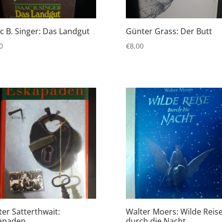
ac B. Singer: Das Landgut
Günter Grass: Der Butt
0
€
8,00
ter Satterthwait:
Walter Moers: Wilde Reis
apaden
durch die Nacht