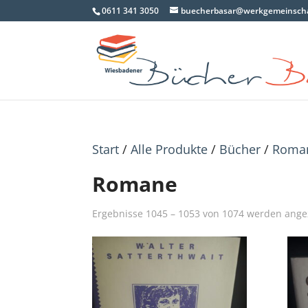
0611 341 3050
buecherbasar@werkgemeinscha
Start
/
Alle Produkte
/
Bücher
/
Roma
Romane
Ergebnisse 1045 – 1053 von 1074 werden ange