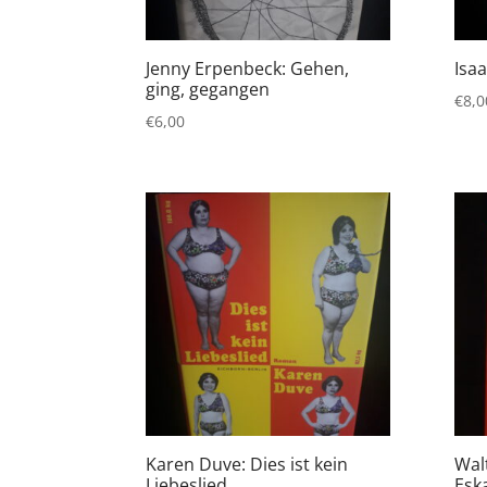
Jenny Erpenbeck: Gehen,
Isa
ging, gegangen
€
8,0
€
6,00
Karen Duve: Dies ist kein
Wal
Liebeslied
Esk