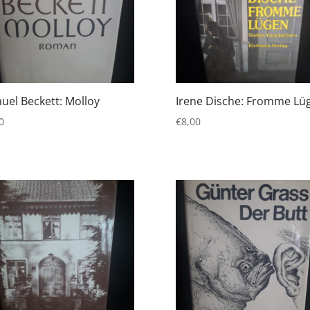
uel Beckett: Molloy
Irene Dische: Fromme Lü
0
€
8,00