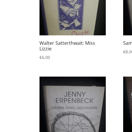
Walter Satterthwait: Miss
Sam
Lizzie
€
8,0
€
6,00