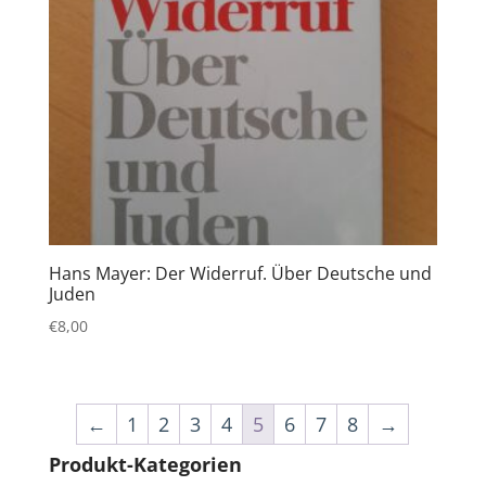
Hans Mayer: Der Widerruf. Über Deutsche und
Juden
€
8,00
←
1
2
3
4
5
6
7
8
→
Produkt-Kategorien