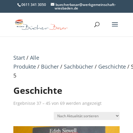
0611 341 3050
buecherbasar@werkgemeinschaft-
wiesbaden.de
Start
/
Alle
Produkte
/
Bücher
/
Sachbücher
/
Geschichte
/ 
5
Geschichte
Nach
Ergebnisse 37 – 45 von 69 werden angezeigt
Aktualität
sortiert