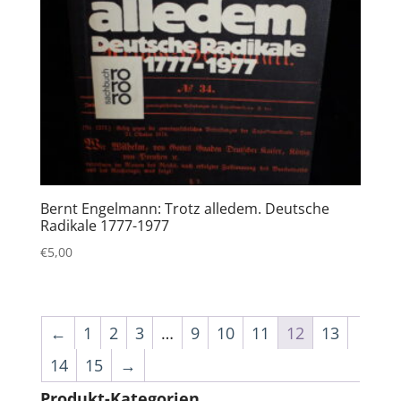
Bernt Engelmann: Trotz alledem. Deutsche
Radikale 1777-1977
€
5,00
←
1
2
3
…
9
10
11
12
13
14
15
→
Produkt-Kategorien