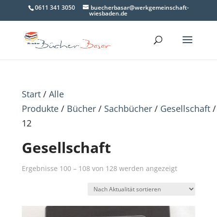
0611 341 3050
buecherbasar@werkgemeinschaft-
wiesbaden.de
Start
/
Alle
Produkte
/
Bücher
/
Sachbücher
/
Gesellschaft
/
12
Gesellschaft
Nach
Ergebnisse 100 – 108 von 128 werden angezeigt
Aktualität
sortiert