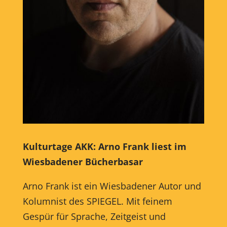
Kulturtage AKK: Arno Frank liest im
Wiesbadener Bücherbasar
Arno Frank ist ein Wiesbadener Autor und
Kolumnist des SPIEGEL. Mit feinem
Gespür für Sprache, Zeitgeist und