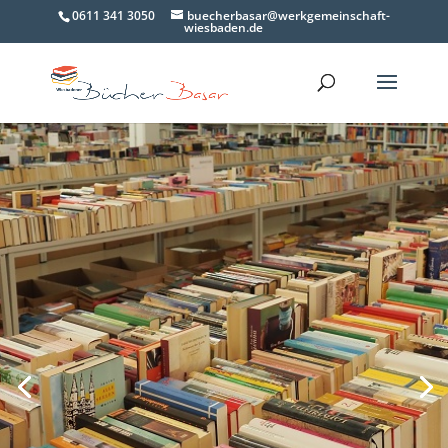
0611 341 3050
buecherbasar@werkgemeinschaft-
wiesbaden.de