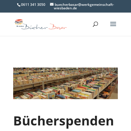
0611 341 3050
buecherbasar@werkgemeinschaft-
wiesbaden.de
Bücherspenden