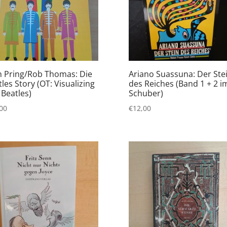
n Pring/Rob Thomas: Die
Ariano Suassuna: Der Ste
les Story (OT: Visualizing
des Reiches (Band 1 + 2 i
 Beatles)
Schuber)
00
€
12,00