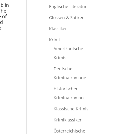
b in
Englische Literatur
The
 of
Glossen & Satiren
nd
o
Klassiker
Krimi
Amerikanische
Krimis
Deutsche
Kriminalromane
Historischer
Kriminalroman
Klassische Krimis
Krimiklassiker
Österreichische