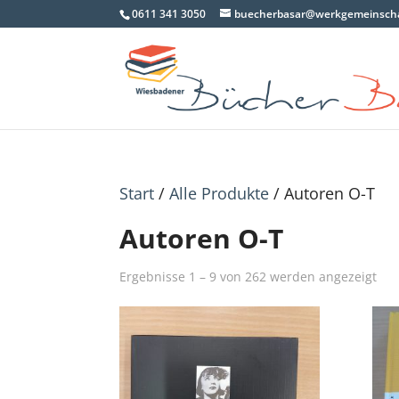
0611 341 3050
buecherbasar@werkgemeinscha
Start
/
Alle Produkte
/ Autoren O-T
Autoren O-T
Na
Ergebnisse 1 – 9 von 262 werden angezeigt
Akt
sort