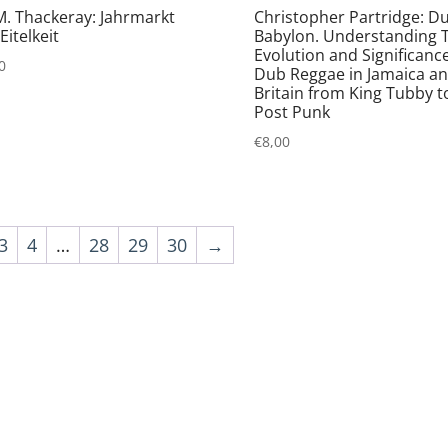
M. Thackeray: Jahrmarkt
Christopher Partridge: Du
Eitelkeit
Babylon. Understanding 
Evolution and Significance
0
Dub Reggae in Jamaica a
Britain from King Tubby t
Post Punk
€
8,00
3
4
…
28
29
30
→