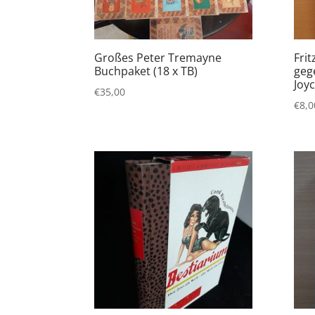
Großes Peter Tremayne
Frit
Buchpaket (18 x TB)
geg
Joy
€
35,00
€
8,0