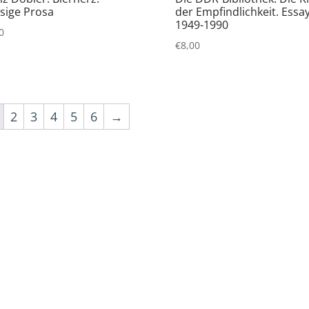
ssige Prosa
der Empfindlichkeit. Essa
1949-1990
0
€
8,00
2
3
4
5
6
→