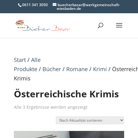
0611 341 3050
buecherbasar@werkgemeinschaft-
wiesbaden.de
Start
/
Alle
Produkte
/
Bücher
/
Romane
/
Krimi
/ Österreic
Krimis
Österreichische Krimis
Nach
Alle 3 Ergebnisse werden angezeigt
Aktualität
sortiert