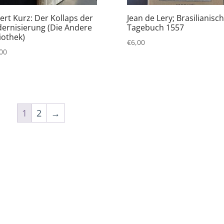
ert Kurz: Der Kollaps der
Jean de Lery; Brasilianisc
ernisierung (Die Andere
Tagebuch 1557
iothek)
€
6,00
00
1
2
→