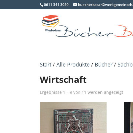
0611 341 3050
buecherbasar@werkgemeinscha
Start
/
Alle Produkte
/
Bücher
/
Sachb
Wirtschaft
Nac
Ergebnisse 1 – 9 von 11 werden angezeigt
Aktua
sorti