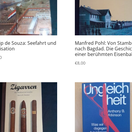
lip de Souza: Seefahrt und
Manfred Pohl: Von Stamb
lisation
nach Bagdad. Die Geschi
einer berühmten Eisenb
0
€
8,00