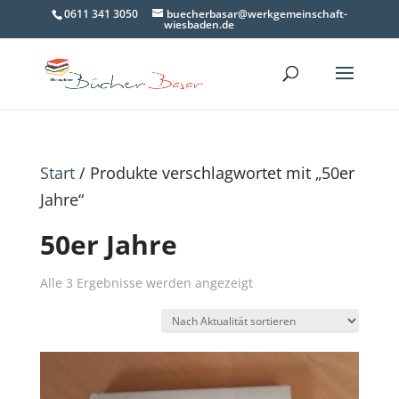
0611 341 3050
buecherbasar@werkgemeinschaft-
wiesbaden.de
Start
/ Produkte verschlagwortet mit „50er
Jahre“
50er Jahre
Nach
Alle 3 Ergebnisse werden angezeigt
Aktualität
sortiert