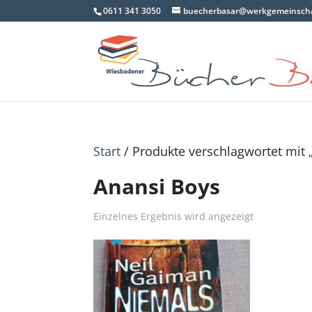
0611 341 3050
buecherbasar@werkgemeinscha
Start
/ Produkte verschlagwortet mit 
Anansi Boys
Einzelnes Ergebnis wird angezeigt