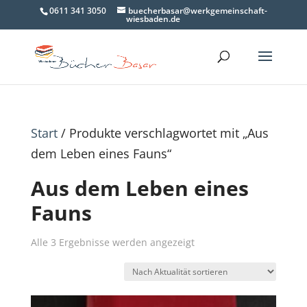
0611 341 3050
buecherbasar@werkgemeinschaft-
wiesbaden.de
Start
/ Produkte verschlagwortet mit „Aus
dem Leben eines Fauns“
Aus dem Leben eines
Fauns
Nach
Alle 3 Ergebnisse werden angezeigt
Aktualität
sortiert