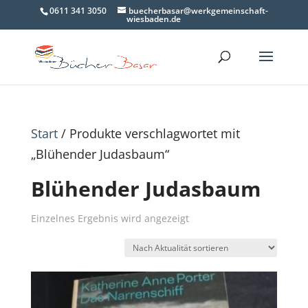
0611 341 3050
buecherbasar@werkgemeinschaft-
wiesbaden.de
Start
/ Produkte verschlagwortet mit
„Blühender Judasbaum“
Blühender Judasbaum
Einzelnes Ergebnis wird angezeigt