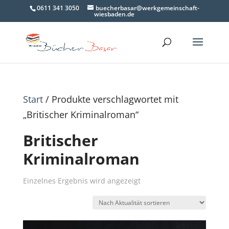
0611 341 3050
buecherbasar@werkgemeinschaft-
wiesbaden.de
Start
/ Produkte verschlagwortet mit
„Britischer Kriminalroman“
Britischer
Kriminalroman
Einzelnes Ergebnis wird angezeigt