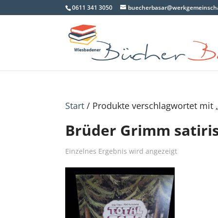
0611 341 3050
buecherbasar@werkgemeinscha
Start
/ Produkte verschlagwortet mit 
Brüder Grimm satiri
Einzelnes Ergebnis wird angezeigt