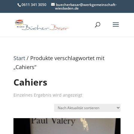
0611 341 3050
buecherbasar@werkgemeinschaft-
wiesbaden.de
Start
/ Produkte verschlagwortet mit
„Cahiers“
Cahiers
Einzelnes Ergebnis wird angezeigt