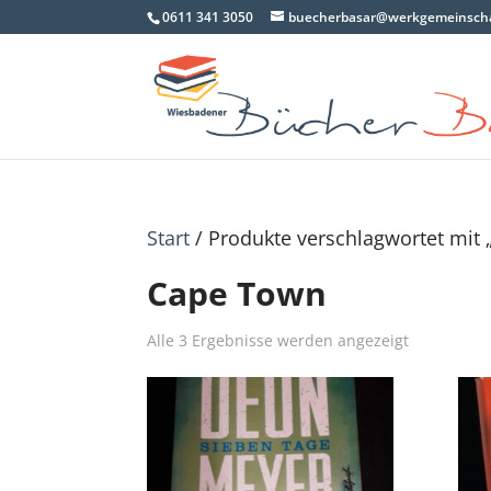
0611 341 3050
buecherbasar@werkgemeinscha
Start
/ Produkte verschlagwortet mit
Cape Town
Nach
Alle 3 Ergebnisse werden angezeigt
Aktualität
sortiert