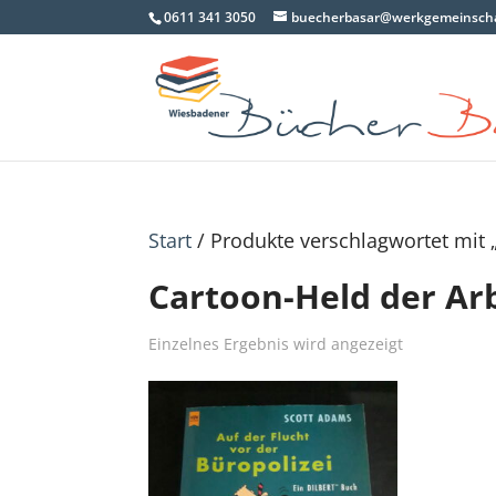
0611 341 3050
buecherbasar@werkgemeinscha
Start
/ Produkte verschlagwortet mit 
Cartoon-Held der Ar
Einzelnes Ergebnis wird angezeigt