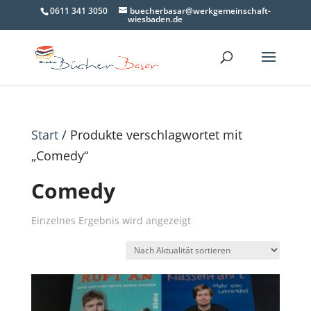
0611 341 3050
buecherbasar@werkgemeinschaft-
wiesbaden.de
Start
/ Produkte verschlagwortet mit
„Comedy“
Comedy
Einzelnes Ergebnis wird angezeigt