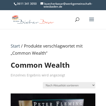
0611 341 3050
buecherbasar@werkgemeinschaft-
wiesbaden.de
Start
/ Produkte verschlagwortet mit
„Common Wealth“
Common Wealth
Einzelnes Ergebnis wird angezeigt