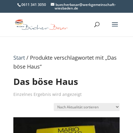
0611 341 3050
buecherbasar@werkgemeinschaft-
wiesbaden.de
Start
/ Produkte verschlagwortet mit „Das
böse Haus“
Das böse Haus
Einzelnes Ergebnis wird angezeigt