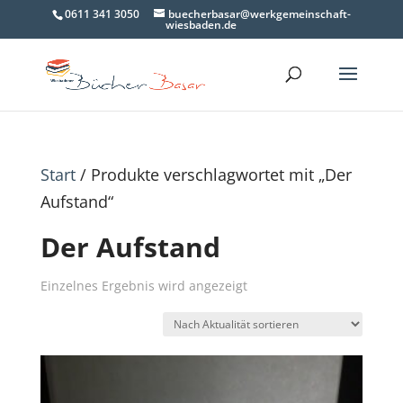
0611 341 3050
buecherbasar@werkgemeinschaft-
wiesbaden.de
Start
/ Produkte verschlagwortet mit „Der
Aufstand“
Der Aufstand
Einzelnes Ergebnis wird angezeigt