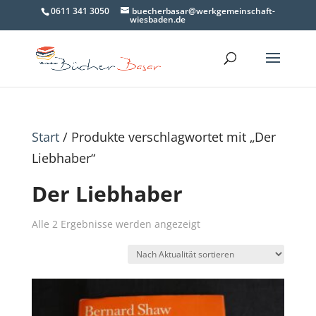
0611 341 3050
buecherbasar@werkgemeinschaft-
wiesbaden.de
Start
/ Produkte verschlagwortet mit „Der
Liebhaber“
Der Liebhaber
Nach
Alle 2 Ergebnisse werden angezeigt
Aktualität
sortiert