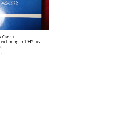
s Canetti –
zeichnungen 1942 bis
2
0