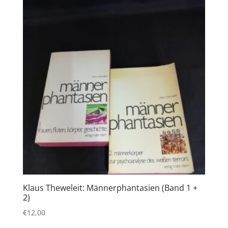
Klaus Theweleit: Männerphantasien (Band 1 +
2)
€
12,00