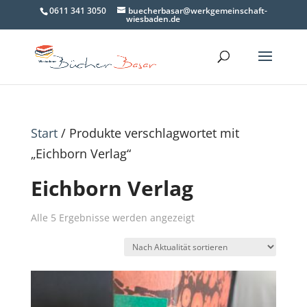
0611 341 3050
buecherbasar@werkgemeinschaft-
wiesbaden.de
Start
/ Produkte verschlagwortet mit
„Eichborn Verlag“
Eichborn Verlag
Nach
Alle 5 Ergebnisse werden angezeigt
Aktualität
sortiert