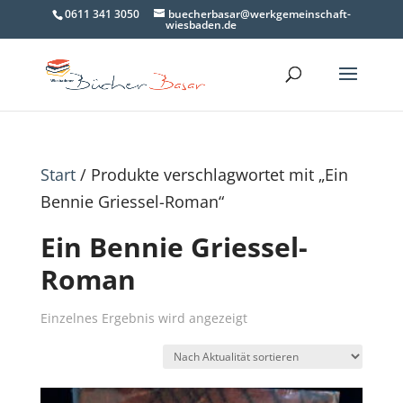
0611 341 3050
buecherbasar@werkgemeinschaft-
wiesbaden.de
Start
/ Produkte verschlagwortet mit „Ein
Bennie Griessel-Roman“
Ein Bennie Griessel-
Roman
Einzelnes Ergebnis wird angezeigt