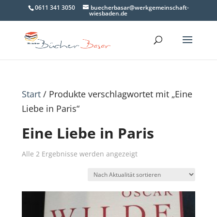
0611 341 3050
buecherbasar@werkgemeinschaft-
wiesbaden.de
Start
/ Produkte verschlagwortet mit „Eine
Liebe in Paris“
Eine Liebe in Paris
Nach
Alle 2 Ergebnisse werden angezeigt
Aktualität
sortiert