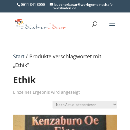
0611 341 3050
buecherbasar@werkgemeinschaft-
wiesbaden.de
Start
/ Produkte verschlagwortet mit
„Ethik“
Ethik
Einzelnes Ergebnis wird angezeigt