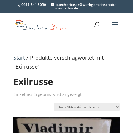
0611 341 3050
buecherbasar@werkgemeinschaft-
wiesbaden.de
Start
/ Produkte verschlagwortet mit
„Exilrusse“
Exilrusse
Einzelnes Ergebnis wird angezeigt