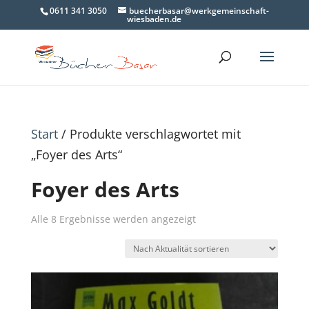
0611 341 3050
buecherbasar@werkgemeinschaft-
wiesbaden.de
Start
/ Produkte verschlagwortet mit
„Foyer des Arts“
Foyer des Arts
Nach
Alle 8 Ergebnisse werden angezeigt
Aktualität
sortiert