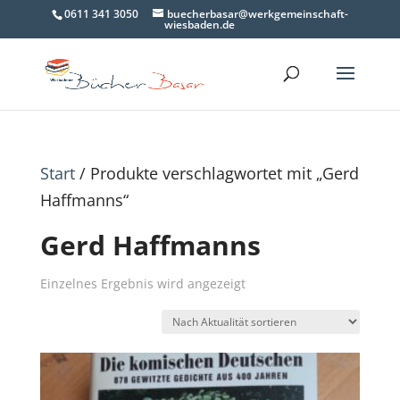
0611 341 3050
buecherbasar@werkgemeinschaft-
wiesbaden.de
Start
/ Produkte verschlagwortet mit „Gerd
Haffmanns“
Gerd Haffmanns
Einzelnes Ergebnis wird angezeigt