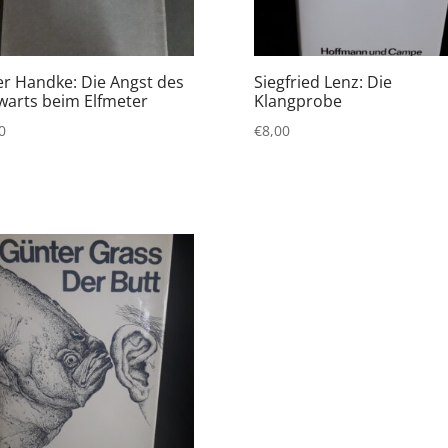
er Handke: Die Angst des
Siegfried Lenz: Die
warts beim Elfmeter
Klangprobe
0
€
8,00