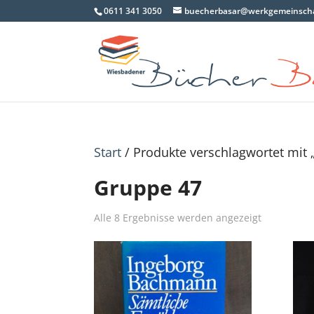
0611 341 3050
buecherbasar@werkgemeinscha
Start
/ Produkte verschlagwortet mit 
Gruppe 47
Nach
Alle 8 Ergebnisse werden angezeigt
Aktualität
sortiert