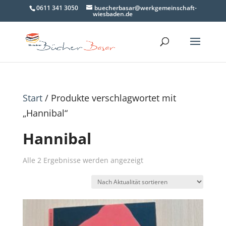
0611 341 3050
buecherbasar@werkgemeinschaft-
wiesbaden.de
Start
/ Produkte verschlagwortet mit
„Hannibal“
Hannibal
Nach
Alle 2 Ergebnisse werden angezeigt
Aktualität
sortiert