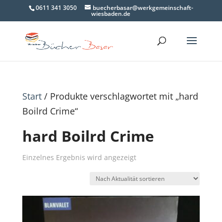
0611 341 3050
buecherbasar@werkgemeinschaft-
wiesbaden.de
Start
/ Produkte verschlagwortet mit „hard
Boilrd Crime“
hard Boilrd Crime
Einzelnes Ergebnis wird angezeigt