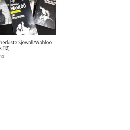
herkiste Sjöwall/Wahlöö
x TB)
00