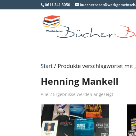
0611 341 3050
buecherbasar@werkgemeinscha
Start
/ Produkte verschlagwortet mit 
Henning Mankell
Nach
Alle 2 Ergebnisse werden angezeigt
Aktualität
sortiert