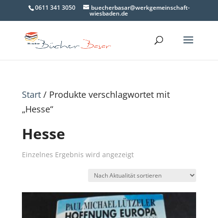
0611 341 3050
buecherbasar@werkgemeinschaft-
wiesbaden.de
Start
/ Produkte verschlagwortet mit
„Hesse“
Hesse
Einzelnes Ergebnis wird angezeigt