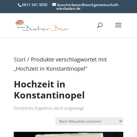
0611 341 3050
buecherbasar@werkgemeinschaft-
wiesbaden.de
Start
/ Produkte verschlagwortet mit
„Hochzeit in Konstantinopel“
Hochzeit in
Konstantinopel
Einzelnes Ergebnis wird angezeigt