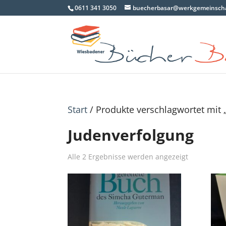
0611 341 3050
buecherbasar@werkgemeinscha
Start
/ Produkte verschlagwortet mit 
Judenverfolgung
Nach
Alle 2 Ergebnisse werden angezeigt
Aktualität
sortiert