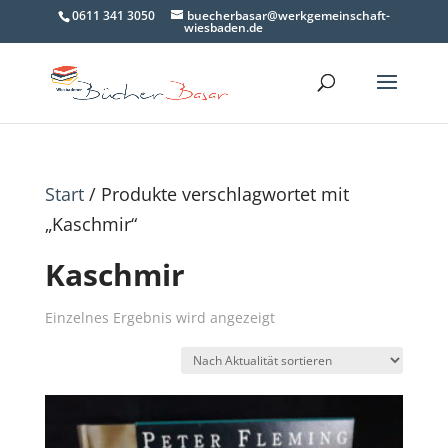
0611 341 3050
buecherbasar@werkgemeinschaft-
wiesbaden.de
Start
/ Produkte verschlagwortet mit
„Kaschmir“
Kaschmir
Einzelnes Ergebnis wird angezeigt