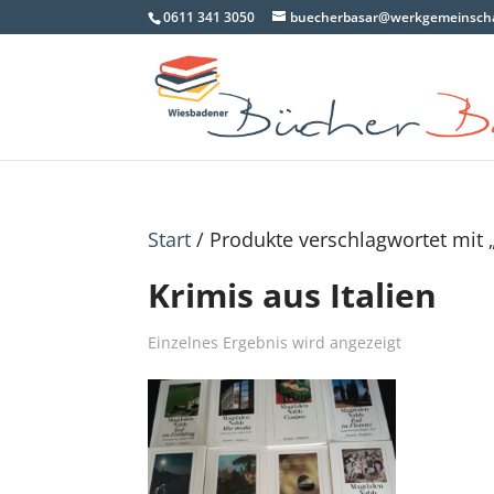
0611 341 3050
buecherbasar@werkgemeinscha
Start
/ Produkte verschlagwortet mit „
Krimis aus Italien
Einzelnes Ergebnis wird angezeigt