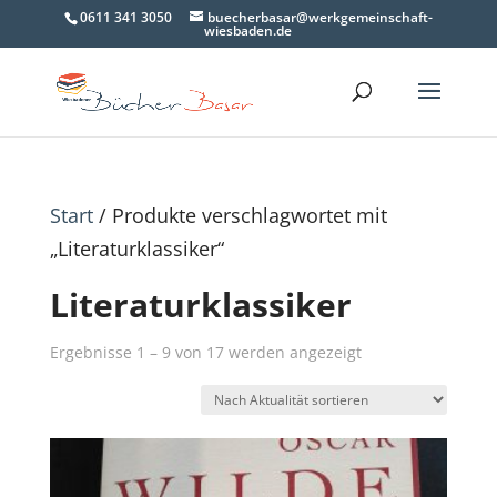
0611 341 3050
buecherbasar@werkgemeinschaft-
wiesbaden.de
Start
/ Produkte verschlagwortet mit
„Literaturklassiker“
Literaturklassiker
Nach
Ergebnisse 1 – 9 von 17 werden angezeigt
Aktualität
sortiert