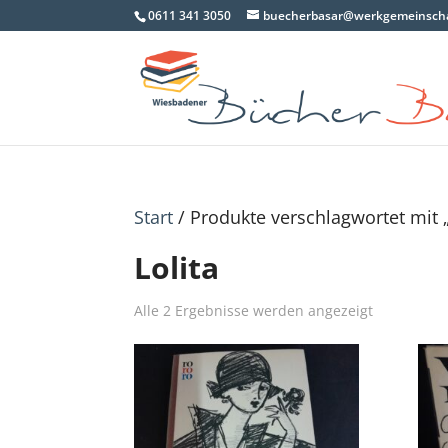
0611 341 3050
buecherbasar@werkgemeinscha
Start
/ Produkte verschlagwortet mit „
Lolita
Nach
Alle 2 Ergebnisse werden angezeigt
Aktualität
sortiert