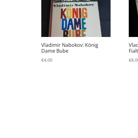
Vladimir Nabokov: König
Vla
Dame Bube
Fial
€
4,00
€
8,0