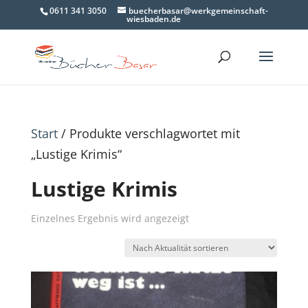
0611 341 3050
buecherbasar@werkgemeinschaft-
wiesbaden.de
Start
/ Produkte verschlagwortet mit
„Lustige Krimis“
Lustige Krimis
Einzelnes Ergebnis wird angezeigt