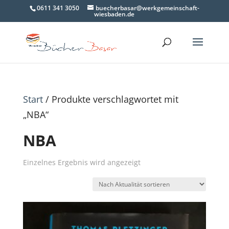
0611 341 3050
buecherbasar@werkgemeinschaft-
wiesbaden.de
Start
/ Produkte verschlagwortet mit
„NBA“
NBA
Einzelnes Ergebnis wird angezeigt