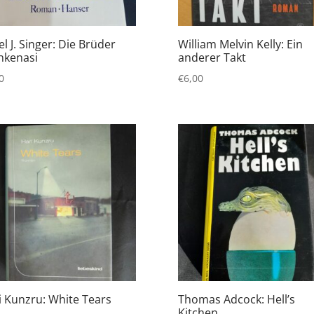
el J. Singer: Die Brüder
William Melvin Kelly: Ein
hkenasi
anderer Takt
0
€
6,00
i Kunzru: White Tears
Thomas Adcock: Hell’s
Kitchen