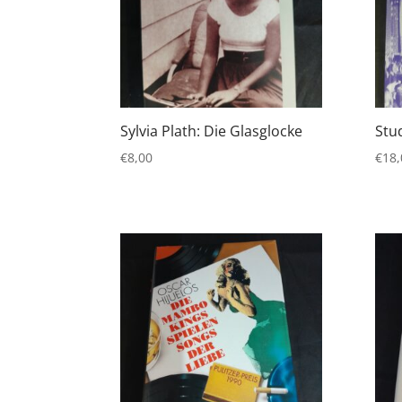
Sylvia Plath: Die Glasglocke
Stu
€
8,00
€
18,