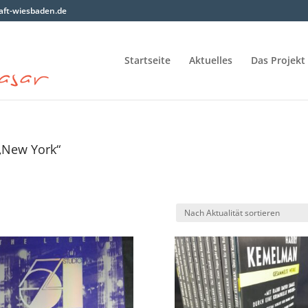
ft-wiesbaden.de
Startseite
Aktuelles
Das Projekt
„New York“
h
lität
ert