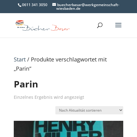
0611 341 3050
buecherbasar@werkgemeinschaft-
wiesbaden.de
Start
/ Produkte verschlagwortet mit
„Parin“
Parin
Einzelnes Ergebnis wird angezeigt