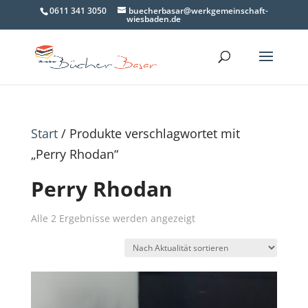
0611 341 3050
buecherbasar@werkgemeinschaft-
wiesbaden.de
Start
/ Produkte verschlagwortet mit
„Perry Rhodan“
Perry Rhodan
Nach
Alle 2 Ergebnisse werden angezeigt
Aktualität
sortiert