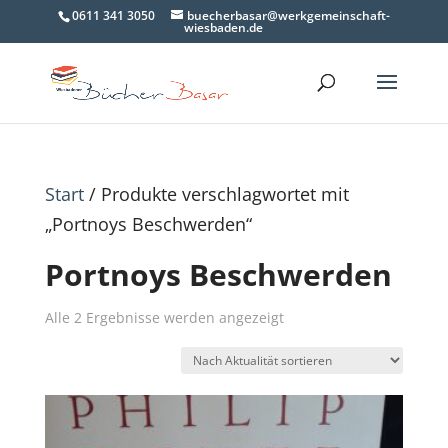
0611 341 3050
buecherbasar@werkgemeinschaft-
wiesbaden.de
Start
/ Produkte verschlagwortet mit
„Portnoys Beschwerden“
Portnoys Beschwerden
Nach
Alle 2 Ergebnisse werden angezeigt
Aktualität
sortiert