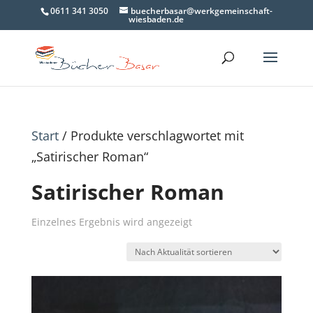
0611 341 3050
buecherbasar@werkgemeinschaft-
wiesbaden.de
Start
/ Produkte verschlagwortet mit
„Satirischer Roman“
Satirischer Roman
Einzelnes Ergebnis wird angezeigt